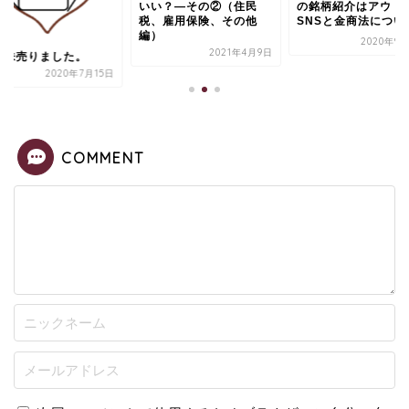
いい？—その②（住民
の銘柄紹介はアウト
税、雇用保険、その他
SNSと金商法につい
編）
2020年9
2021年4月9日
国株売りました。
2020年7月15日
COMMENT