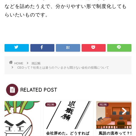
などを詰めたうえで、分かりやすい形で制度化しても
らいたいものです。
HOME
雑記帳
CEOって？社長とは違うの？いまさら聞けない会社の役職について
RELATED POST
帳
雑記帳
雑記帳
会社辞めた。どうすれば
風説の流布って？SN