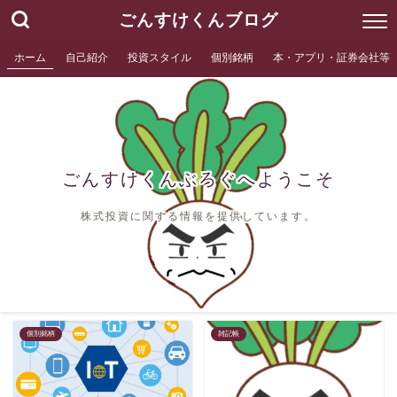
ごんすけくんブログ
ホーム
自己紹介
投資スタイル
個別銘柄
本・アプリ・証券会社等
ごんすけくんぶろぐへようこそ
株式投資に関する情報を提供しています。
個別銘柄
雑記帳